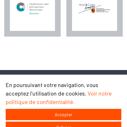
En poursuivant votre navigation, vous
acceptez l'utilisation de cookies.
Voir notre
politique de confidentialité.
Chemin du Champ-des-Filles 4/6
1228 Plan-les-Ouates
Accepter
Contact et accès