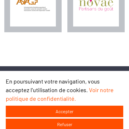
En poursuivant votre navigation, vous
acceptez l'utilisation de cookies.
Voir notre
politique de confidentialité.
Chemin du Champ-des-Filles 4/6
1228 Plan-les-Ouates
Accepter
Contact et accès
Plan du site
Refuser