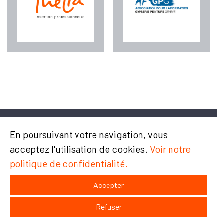
En poursuivant votre navigation, vous
acceptez l'utilisation de cookies.
Voir notre
politique de confidentialité.
Chemin du Champ-des-Filles 4/6
1228 Plan-les-Ouates
Accepter
Contact et accès
Refuser
Plan du site
Mentions légales